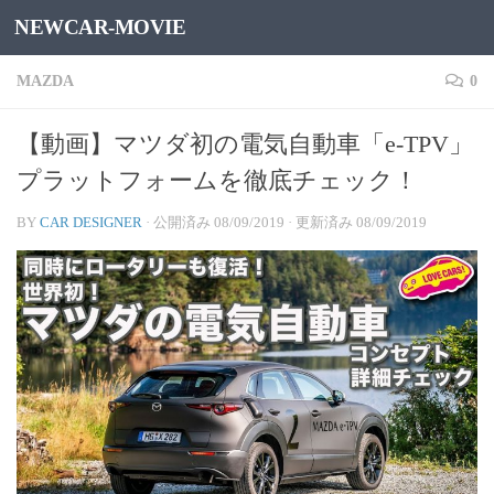
NEWCAR-MOVIE
コンテンツへスキップ
MAZDA
0
【動画】マツダ初の電気自動車「e-TPV」
プラットフォームを徹底チェック！
BY
CAR DESIGNER
· 公開済み
08/09/2019
· 更新済み
08/09/2019