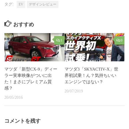
タグ:
EV
デザインレビュー
おすすめ
1
0
マツダ「新型CX-9」ディー
マツダ3「SKYACTIV-X」世
ラー実車映像がついに出
界初試乗！ん？気持ちいい
た！まさにプレミアム質
エンジンではない？
感？
20/07/2019
20/05/2016
コメントを残す