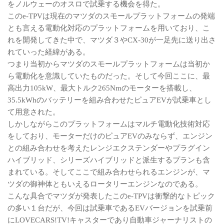
をノルウェーのオスロで試乗する機会を得た。
このe-TPVは現在のマツダのスモールプラットフォームの発端
とも言える電動化対応のプラットフォームを用いており、こ
れを開発してきた中で、マツダ３やCX-30が一足先に送り出さ
れていった経緯がある。
つまり当初からマツダのスモールプラットフォームは当初か
ら電動化を意識していたものだった。そして今回ここに、最
高出力105kW、最大トルク265Nmのモーターを搭載し、
35.5kWhのバッテリーを組み合わせたピュアEVが試乗車とし
て用意された。
しかしながらこのプラットフォームはマルチ電動化技術対応
をしており、モーターだけのピュアEVのみならず、エンジン
との組み合わせを考えたレンジエクステンダーやプラグイン
ハイブリッド、シリーズハイブリッドと派生するプランも含
まれている。そしてここで組み合わせられるエンジンが、マ
ツダの御神体ともいえるロータリーエンジンなのである。
こんな具合でマツダが発表したこのe-TPVは衝撃的なトピック
の多い１台だが、今回は試乗車であるEVバージョンを試乗前
にLOVECARS!TV!キャスターであり自動車ジャーナリストの